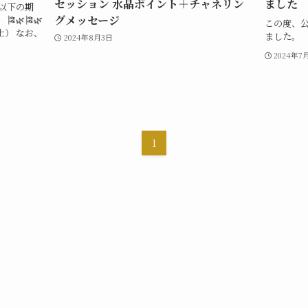
セッション 水晶ポイント＋チャネリン
ました
以下の期
グメッセージ
🌿🎏🌿
この度、
（土） なお、
ました。
2024年8月3日
.
2024年7
1