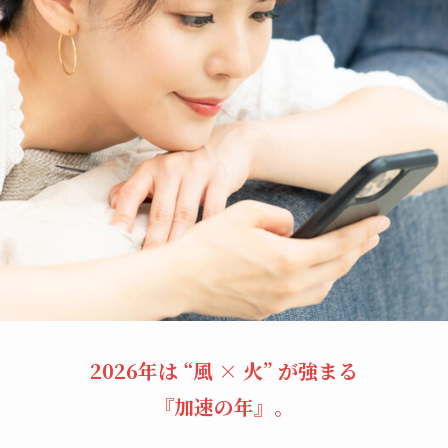
2026年は “風 × 火” が強まる
『加速の年』。